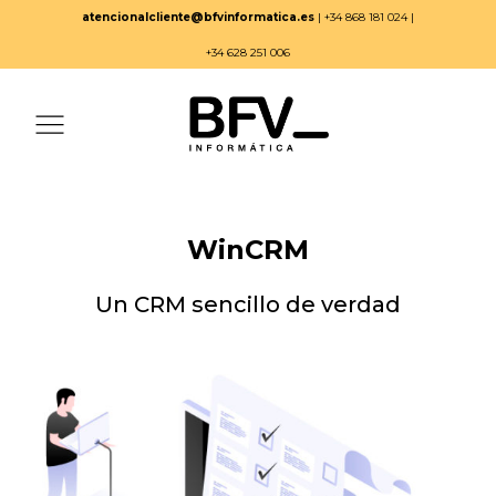
atencionalcliente@bfvinformatica.es
| +34 868 181 024 |
+34 628 251 006
WinCRM
Un CRM sencillo de verdad