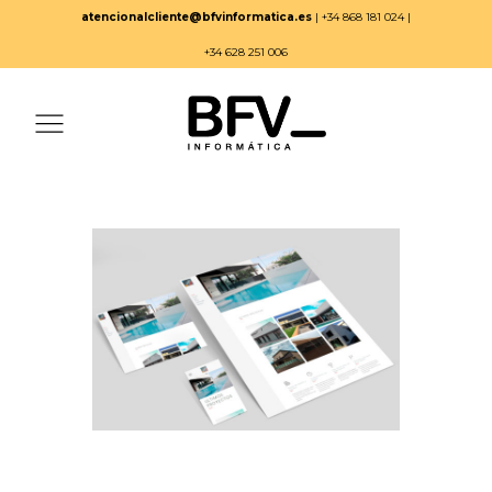
atencionalcliente@bfvinformatica.es
| +34 868 181 024 |
+34 628 251 006