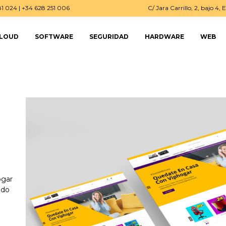
81 024 | +34 628 251 006
C/ Jara Carrillo, 2, bajo 4
LOUD
SOFTWARE
SEGURIDAD
HARDWARE
WEB
ogar
ndo