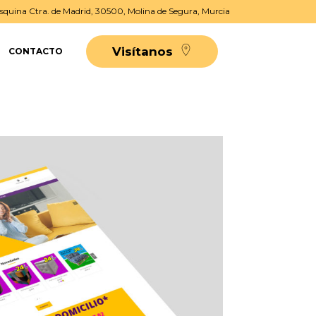
, Esquina Ctra. de Madrid, 30500, Molina de Segura, Murcia
Visítanos
CONTACTO