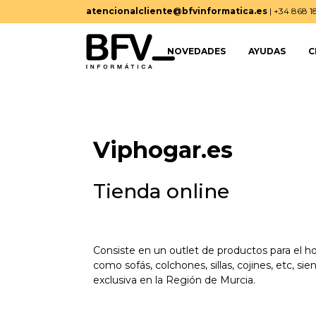
atencionalcliente@bfvinformatica.es
| +34 868 1
NOVEDADES
AYUDAS
C
Viphogar.es
Tienda online
Consiste en un outlet de productos para el h
como sofás, colchones, sillas, cojines, etc, sie
exclusiva en la Región de Murcia.