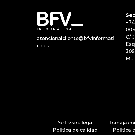
Sed
+34
00
C/ J
atencionalcliente@bfvinformati
Esq
ca.es
305
Mur
Software legal
Trabaja co
Política de calidad
Política